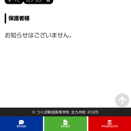
すべて
カテゴリ一覧
保護者様
お知らせはございません。
© つくば開成高等学校 北九州校 2025
account_balance
無料相談
資料請求
学校説明会予約