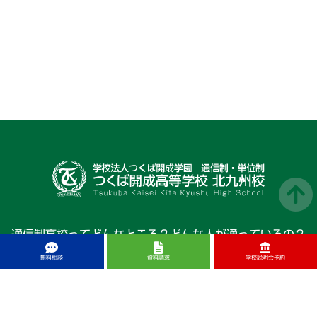
お問合せはこちら
通信制高校ってどんなところ？どんな人が通っているの？
きっと皆さんは気になるところだと思います。
account_balance
簡単にいえば「ごく普通の高校生が通っている学校」で
無料相談
資料請求
学校説明会予約
す。ただ、やり方が全日制と違って少し工夫をしていま
す。つくば開成高等学校 北九州校は、通信制として実績
のあるつくば開成高等学校のサポート校です。では、少し
の工夫とは何でしょうか。それは、自分のペースで通学で