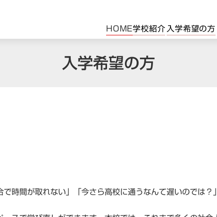
HOME
学校紹介
入学希望の方
学校紹介
入学希望の
入学希望の方
ごあいさつ
入学までの
学校理念
卒業までの
学校概要
学校説明会
中学生の方
転入・編入学
保護者の方
支援・給付金
社会人の方
生徒募集要
合で時間が取れない」「今さら高校に通うなんて遅いのでは？