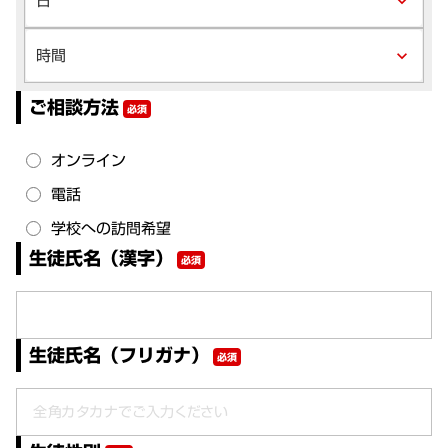
keyboard_arrow_down
keyboard_arrow_down
ご相談方法
必須
オンライン
電話
学校への訪問希望
生徒氏名（漢字）
必須
生徒氏名（フリガナ）
必須