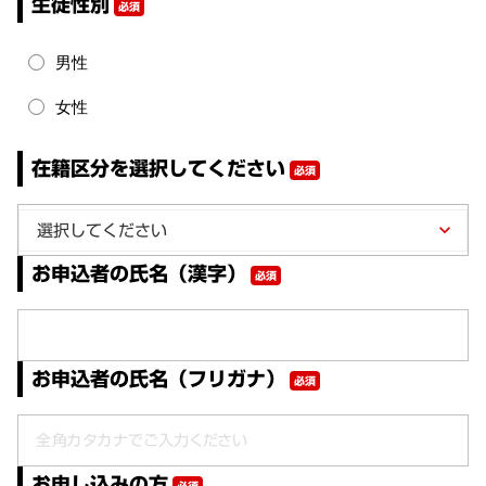
生徒性別
必須
男性
女性
在籍区分を選択してください
必須
keyboard_arrow_down
お申込者の氏名（漢字）
必須
お申込者の氏名（フリガナ）
必須
お申し込みの方