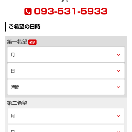
093-531-5933
ご希望の日時
第一希望
必須
keyboard_arrow_down
keyboard_arrow_down
keyboard_arrow_down
第二希望
keyboard_arrow_down