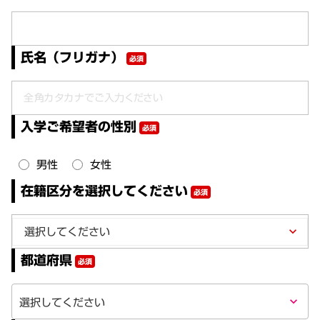
氏名（フリガナ）
必須
入学ご希望者の性別
必須
男性
女性
在籍区分を選択してください
必須
keyboard_arrow_down
都道府県
必須
keyboard_arrow_down